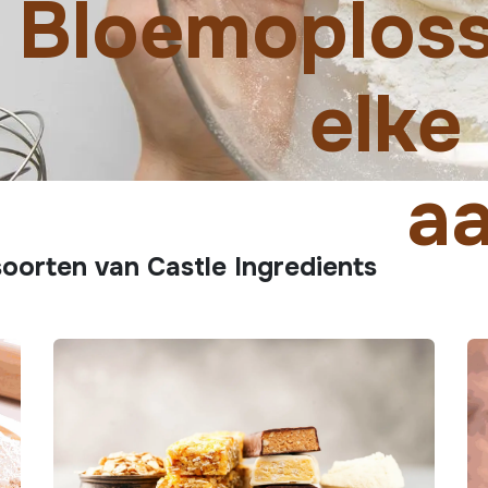
Bloemoploss
elke
a
oorten van Castle Ingredients