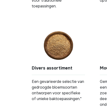
voor traditionele
opti
toepassingen.
Divers assortiment
Mo
Een gevarieerde selectie van
Gem
gedroogde bloemsoorten
een 
ontworpen voor specifieke
zoe
of unieke baktoepassingen."
dee
ond