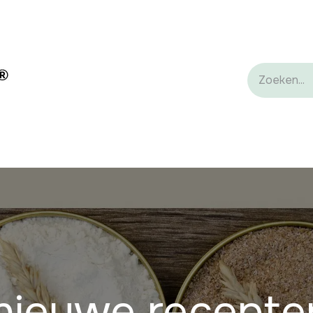
ënten
Zuivel ingrediënten
Private Label
Castle Group
nieuwe recepte