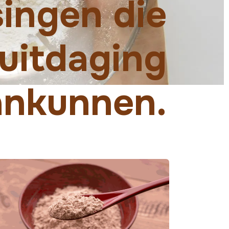
ingen die
 uitdaging
ankunnen.