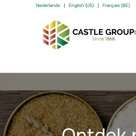
Overslaan naar inhoud
Nederlands
|
English (US)
|
Français (BE)
Diensten
Bloem
Plantaardige ingredi
Ontdek 